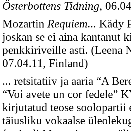
Österbottens Tidning
, 06.0
Mozartin
Requiem
... Kädy 
joskan se ei aina kantanut k
penkkiriveille asti.
(Leena 
07.04.11, Finland)
... retsitatiiv ja aaria “A B
“Voi avete un cor fedele” 
kirjutatud teose soolopartii
täiusliku vokaalse üleoleku