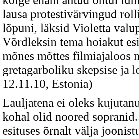
lausa protestivärvingud rol
lõpuni, läksid Violetta val
Võrdleksin tema hoiakut esi
mõnes mõttes filmiajaloos m
gretagarboliku skepsise ja 
12.11.10, Estonia)
Lauljatena ei oleks kujutanu
kohal olid noored sopranid..
esituses õrnalt välja jooni