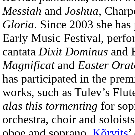
Messiah
and
Joshua
, Charp
Gloria
. Since 2003 she has 
Early Music Festival, perfo
cantata
Dixit Dominus
and B
Magnificat
and
Easter Ora
has participated in the pre
works, such as Tulev’s Flut
alas this tormenting
for sop
orchestra, choir and soloist
oboe and soprano,
Kõrvits
’