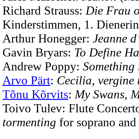
Richard Strauss
:
Die Frau o
Kinderstimmen, 1. Dienerin
Arthur Honegger
:
Jeanne d
Gavin Bryars
:
To Define Ha
Andrew Poppy
:
Something i
Arvo Pärt
:
Cecilia, vergin
Tõnu Kõrvits
:
My Swans, M
Toivo Tulev
: Flute Concert
tormenting
for soprano and 