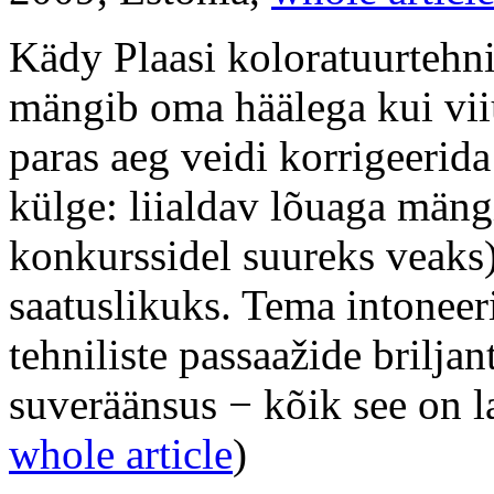
Kädy Plaasi koloratuurtehni
mängib oma häälega kui viiu
paras aeg veidi korrigeerid
külge: liialdav lõuaga mäng
konkurssidel suureks veaks
saatuslikuks. Tema intoneeri
tehniliste passaažide brilja
suveräänsus − kõik see on l
whole article
)