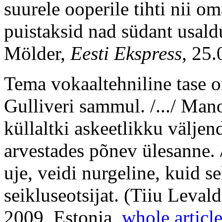
suurele ooperile tihti nii o
puistaksid nad südant usald
Mölder,
Eesti Ekspress
, 25.
Tema vokaaltehniline tase o
Gulliveri sammul. /.../ Mano
küllaltki askeetlikku välje
arvestades põnev ülesanne. 
uje, veidi nurgeline, kuid s
seikluseotsijat.
(Tiiu Leval
2009, Estonia,
whole articl