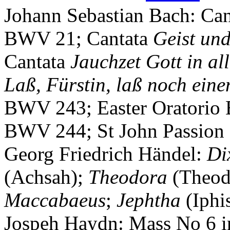
Johann Sebastian Bach
: Ca
BWV 21; Cantata
Geist und
Cantata
Jauchzet Gott in a
Laß, Fürstin, laß noch eine
BWV 243; Easter Oratorio
BWV 244; St John Passio
Georg Friedrich Händel
:
Di
(Achsah);
Theodora
(Theod
Maccabaeus
;
Jephtha
(Iphi
Jospeh Haydn
: Mass No 6 i