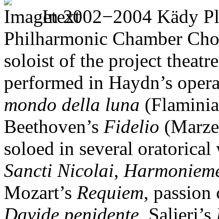
In 2002−2004 Kädy Pla
Philharmonic Chamber Choir
soloist of the project theatr
performed in Haydn’s oper
mondo della luna
(Flaminia
Beethoven’s
Fidelio
(Marzel
soloed in several oratorica
Sancti Nicolai
,
Harmonieme
Mozart’s
Requiem
, passion
Davide penidente
, Salieri’s