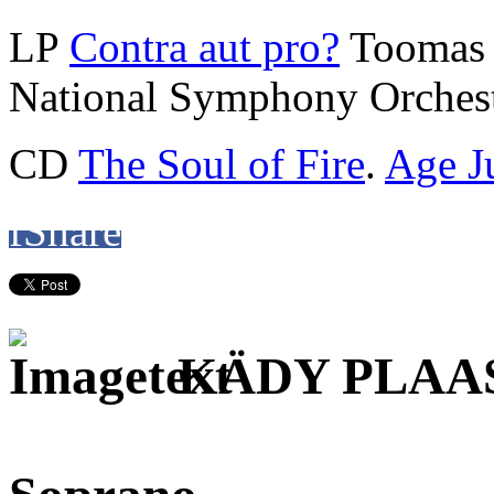
LP
Contra aut pro?
Toomas 
National Symphony Orchest
CD
The Soul of Fire
.
Age J
f
Share
KÄDY PLAA