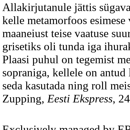
Allakirjutanule jättis sügav
kelle metamorfoos esimese v
maaneiust teise vaatuse suu
grisetiks oli tunda iga ihur
Plaasi puhul on tegemist me
sopraniga, kellele on antud 
seda kasutada ning roll mei
Zupping,
Eesti Ekspress
, 2
Exclusively managed by ER