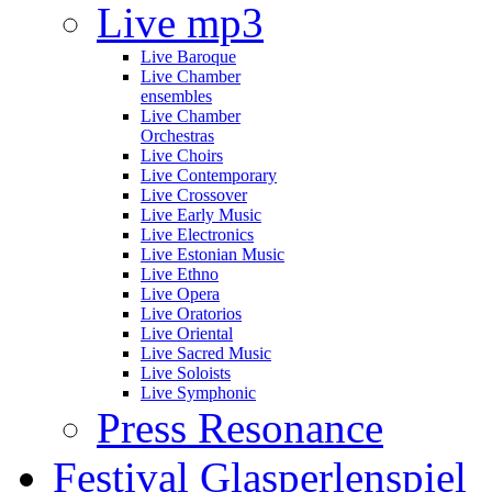
Live mp3
Live Baroque
Live Chamber
ensembles
Live Chamber
Orchestras
Live Choirs
Live Contemporary
Live Crossover
Live Early Music
Live Electronics
Live Estonian Music
Live Ethno
Live Opera
Live Oratorios
Live Oriental
Live Sacred Music
Live Soloists
Live Symphonic
Press Resonance
Festival Glasperlenspiel