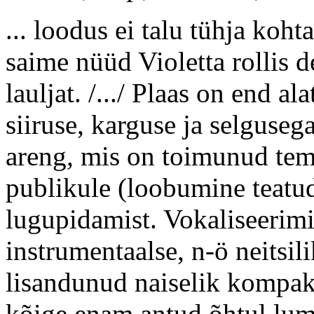
... loodus ei talu tühja koht
saime nüüd Violetta rollis 
lauljat. /.../ Plaas on end 
siiruse, karguse ja selguseg
areng, mis on toimunud tem
publikule (loobumine teatud 
lugupidamist. Vokaliseerimi
instrumentaalse, n-ö neitsili
lisandunud naiselik kompakt
kõige enam antud õhtul lum