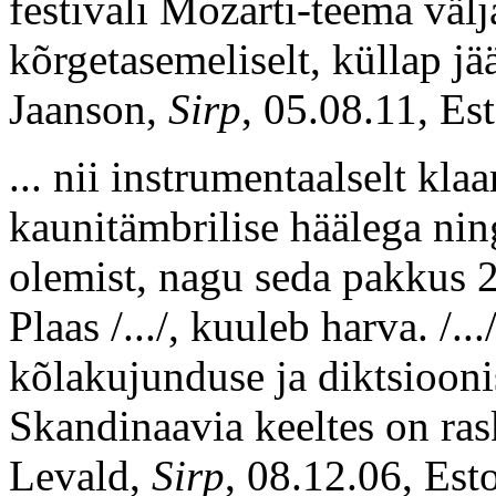
festivali Mozarti-teema välj
kõrgetasemeliselt, küllap j
Jaanson,
Sirp
, 05.08.11, Es
... nii instrumentaalselt kla
kaunitämbrilise häälega ni
olemist, nagu seda pakkus 2
Plaas /.../, kuuleb harva. /
kõlakujunduse ja diktsiooni
Skandinaavia keeltes on ras
Levald,
Sirp
, 08.12.06, Est