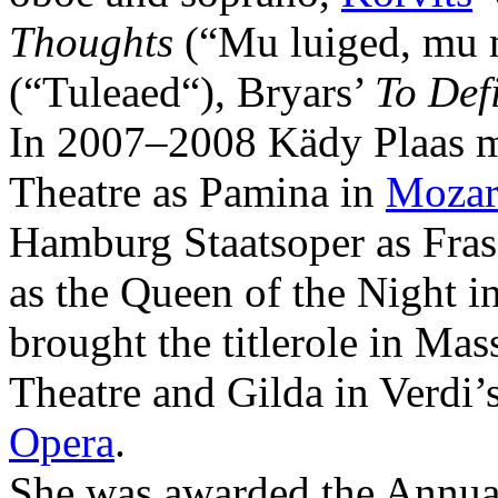
Thoughts
(“Mu luiged, mu 
(“Tuleaed“), Bryars’
To Def
In 2007–2008 Kädy Plaas m
Theatre as Pamina in
Mozar
Hamburg Staatsoper as Fras
as the Queen of the Night 
brought the titlerole in Mas
Theatre and Gilda in Verdi’
Opera
.
She was awarded the Annua