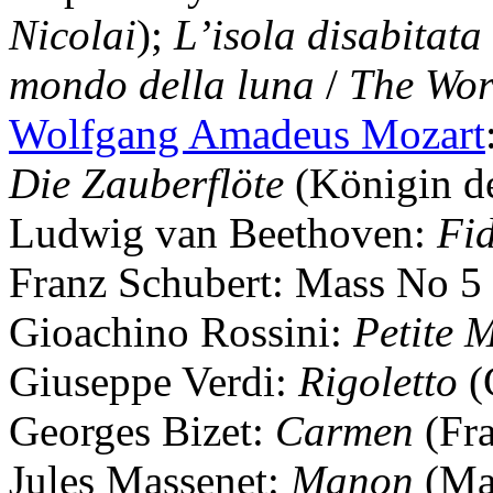
Nicolai
);
L’isola disabitata
mondo della luna
/
The Wor
Wolfgang Amadeus Mozart
Die Zauberflöte
(Königin de
Ludwig van Beethoven
:
Fid
Franz Schubert
: Mass No 5 
Gioachino Rossini
:
Petite 
Giuseppe Verdi
:
Rigoletto
(
Georges Bizet
:
Carmen
(Fra
Jules Massenet
:
Manon
(Ma