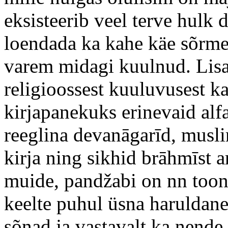
eksisteerib veel terve hulk 
loendada ka kahe käe sõrme
varem midagi kuulnud. Lisak
religioossest kuuluvusest k
kirjapanekuks erinevaid al
reeglina devanāgarīd, musl
kirja ning sikhid brāhmīst 
muide, pandžabi on nn toon
keelte puhul üsna haruldane
sõnad ja vastavalt ka nende