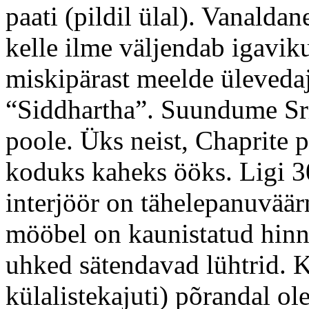
paati (pildil ülal). Vanalda
kelle ilme väljendab igaviku
miskipärast meelde üleveda
“Siddhartha”. Suundume Sr
poole. Üks neist, Chaprite 
koduks kaheks ööks. Ligi 3
interjöör on tähelepanuväärn
mööbel on kaunistatud hinna
uhked sätendavad lühtrid. K
külalistekajuti) põrandal o