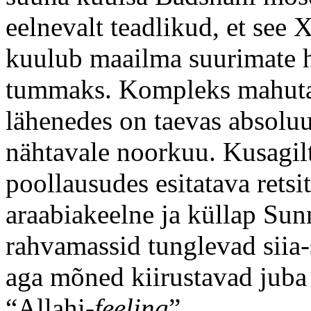
eelnevalt teadlikud, et see
kuulub maailma suurimate h
tummaks. Kompleks mahutab
lähenedes on taevas absoluut
nähtavale noorkuu. Kusagilt
poollausudes esitatava retsit
araabiakeelne ja küllap Sun
rahvamassid tunglevad siia-s
aga mõned kiirustavad juba
“Allahi-
feeling
”...