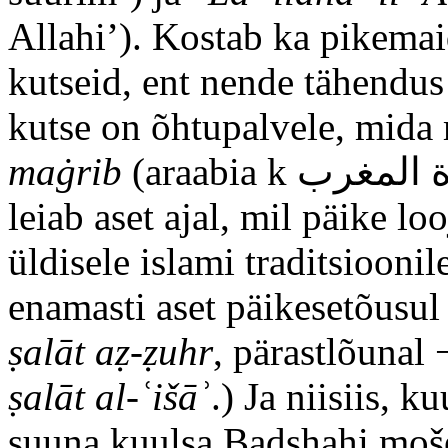
Allahi’). Kostab ka pikemai
kutseid, ent nende tähendu
kutse on õhtupalvele, mida
maġrib
(araabia k صلاة المغرب‎, ‘lääne palve’), kuna see
leiab aset ajal, mil päike lo
üldisele islami traditsioonil
enamasti aset päikesetõusu
ṣalāt aẓ-ẓuhr
, pärastlõunal
ṣalāt al-ʿišāʾ
.) Ja niisiis, 
suuna kuulsa Badshahi moše