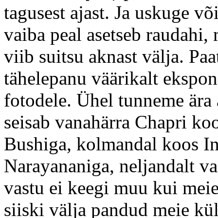
tagusest ajast. Ja uskuge võ
vaiba peal asetseb raudahi, 
viib suitsu aknast välja. P
tähelepanu väärikalt ekspo
fotodele. Ühel tunneme ära 
seisab vanahärra Chapri ko
Bushiga, kolmandal koos I
Narayananiga, neljandalt va
vastu ei keegi muu kui meie
siiski välja pandud meie kü