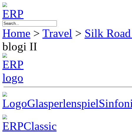
Home
>
Travel
>
Silk Road
blogi II