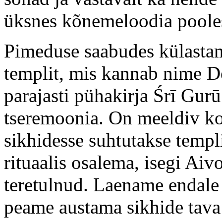
üksnes kõnemeloodia poole
Pimeduse saabudes külasta
templit, mis kannab nime D
parajasti pühakirja Śrī Gur
tseremoonia. On meeldiv kog
sikhidesse suhtutakse templi
rituaalis osalema, isegi A
teretulnud. Laename endale 
peame austama sikhide tava 