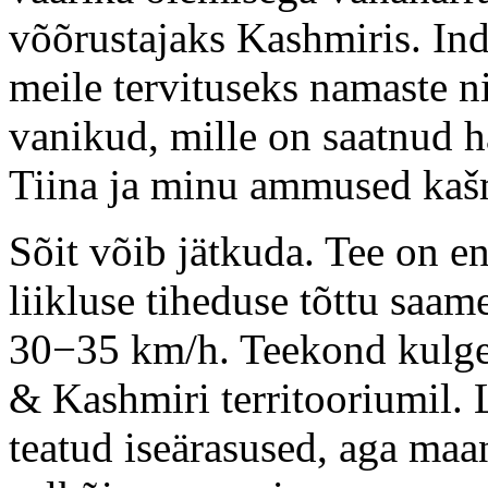
võõrustajaks Kashmiris. In
meile tervituseks namaste n
vanikud, mille on saatnud hä
Tiina ja minu ammused kašm
Sõit võib jätkuda. Tee on 
liikluse tiheduse tõttu saam
30−35 km/h. Teekond kulge
& Kashmiri territooriumil. 
teatud iseärasused, aga maa