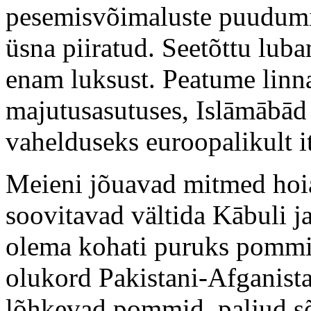
pesemisvõimaluste puudumis
üsna piiratud. Seetõttu luba
enam luksust. Peatume linn
majutusasutuses, Islāmābād 
vahelduseks euroopalikult it
Meieni jõuavad mitmed hoia
soovitavad vältida Kābuli ja
olema kohati puruks pommi
olukord Pakistani-Afganista
lõhkevad pommid, paljud s