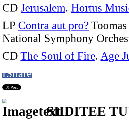
CD
Jerusalem
.
Hortus Musi
LP
Contra aut pro?
Toomas 
National Symphony Orchest
CD
The Soul of Fire
.
Age J
f
Share
SIIDITEE TU