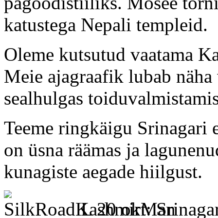
pagoodistiiliks. Mošee tor
katustega Nepali templeid.
Oleme kutsutud vaatama Kas
Meie ajagraafik lubab näha 
sealhulgas toiduvalmistamist
Teeme ringkäigu Srinagari e
on üsna räämas ja lagunenud
kunagiste aegade hiilgust.
L 20 okt: Srinaga