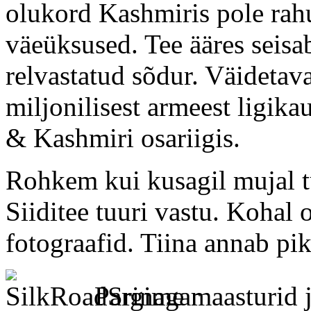
olukord Kashmiris pole rah
väeüksused. Tee ääres seisab
relvastatud sõdur. Väidetav
miljonilisest armeest ligik
& Kashmiri osariigis.
Rohkem kui kusagil mujal 
Siiditee tuuri vastu. Kohal 
fotograafid. Tiina annab pi
Pargime maasturid 