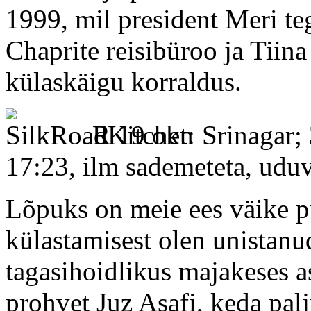
1999, mil president Meri tegi
Chaprite reisibüroo ja Tiina
külaskäigu korraldus.
R 19 okt: Srinagar;
17:23, ilm sademeteta, udu
Lõpuks on meie ees väike 
külastamisest olen unistan
tagasihoidlikus majakeses 
prohvet Juz Asafi, keda pal