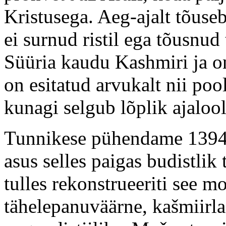
Kristusega. Aeg-ajalt tõuse
ei surnud ristil ega tõusnud
Süüria kaudu Kashmiri ja on
on esitatud arvukalt nii po
kunagi selgub lõplik ajaloo
Tunnikese pühendame 1394. 
asus selles paigas budistlik
tulles rekonstrueeriti see 
tähelepanuväärne, kašmiirl