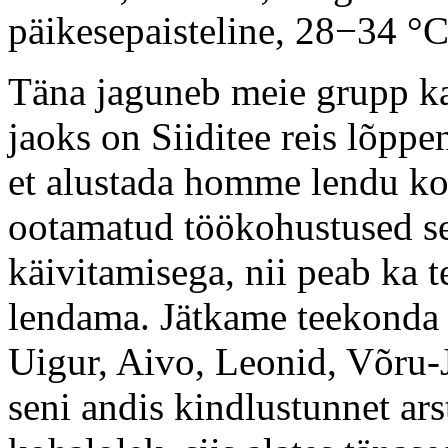
päikesepaisteline, 28−34 °
Täna jaguneb meie grupp ka
jaoks on Siiditee reis lõpp
et alustada homme lendu ko
ootamatud töökohustused seo
käivitamisega, nii peab ka t
lendama. Jätkame teekonda 
Uigur, Aivo, Leonid, Võru-J
seni andis kindlustunnet ars