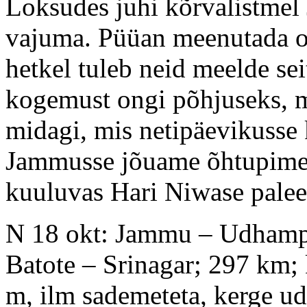
Loksudes juhi kõrvalistmel
vajuma. Püüan meenutada o
hetkel tuleb neid meelde sei
kogemust ongi põhjuseks, m
midagi, mis netipäevikusse 
Jammusse jõuame õhtupim
kuuluvas Hari Niwase palee
N 18 okt: Jammu – Udhampu
Batote – Srinagar; 297 km
m, ilm sademeteta, kerge u