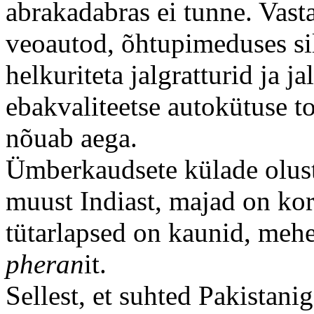
abrakadabras ei tunne. Vas
veoautod, õhtupimeduses si
helkuriteta jalgratturid ja j
ebakvaliteetse autokütuse t
nõuab aega.
Ümberkaudsete külade olus
muust Indiast, majad on k
tütarlapsed on kaunid, meh
pheran
it.
Sellest, et suhted Pakistani