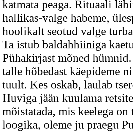
katmata peaga. Rituaali läbi
hallikas-valge habeme, üles
hoolikalt seotud valge turb
Ta istub baldahhiiniga kaetu
Pühakirjast mõned hümnid. 
talle hõbedast käepideme n
tuult. Kes oskab, laulab ts
Huviga jään kuulama retsite
mõistatada, mis keelega on 
loogika, oleme ju praegu Pun