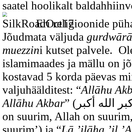
saatel hoolikalt baldahhiinv
Eri religioonide püh
Jõudmata väljuda
gurdwār
muezzin
i kutset palvele. O
islamimaades ja mällu on j
kostavad 5 korda päevas min
valjuhäälditest: “
Allāhu Ak
Allāhu Akbar
” (الله أكبر الله أكبر الله أكبر الله أكبر, ‘Allah
on suurim, Allah on suurim,
suurim’) ja “
Lā ’ilāha ’il ’