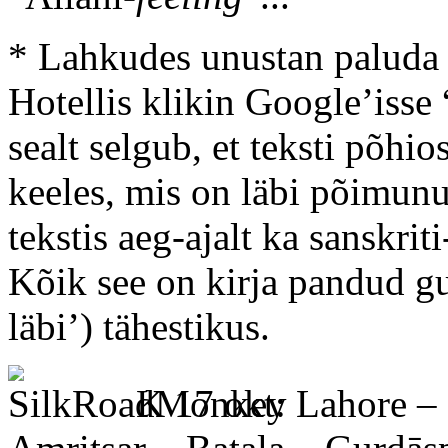
* Lahkudes unustan paluda s
Hotellis klikin Google’isse
sealt selgub, et teksti põhi
keeles, mis on läbi põimunu
tekstis aeg-ajalt ka sanskrit
Kõik see on kirja pandud g
läbi’) tähestikus.
K 17 okt: Lahore – 