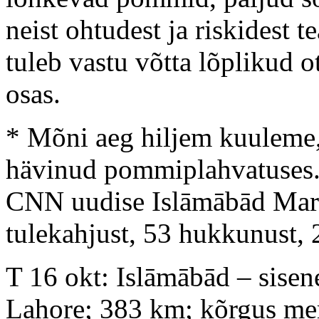
neist ohtudest ja riskidest t
tuleb vastu võtta lõplikud 
osas.
* Mõni aeg hiljem kuuleme, 
hävinud pommiplahvatuses. 
CNN uudise Islāmābād Marri
tulekahjust, 53 hukkunust, 
T 16 okt: Islāmābād – sisen
Lahore; 383 km; kõrgus me