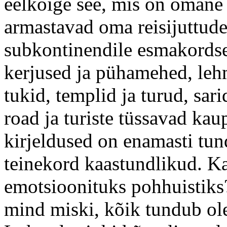
eelkõige see, mis on omane 
armastavad oma reisijuttude
subkontinendile esmakordsel
kerjused ja pühamehed, lehm
tukid, templid ja turud, sari
road ja turiste tüssavad ka
kirjeldused on enamasti tun
teinekord kaastundlikud. K
emotsioonituks pohhuistiks? 
mind miski, kõik tundub ole