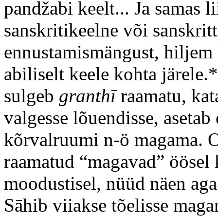
pandžabi keelt... Ja samas l
sanskritikeelne või sanskrit
ennustamismängust, hiljem k
abiliselt keele kohta järele.
*
sulgeb
granthī
raamatu, kata
valgesse lõuendisse, asetab
kõrvalruumi n-ö magama. Ol
raamatud “magavad” öösel kus
moodustisel, nüüd näen aga
Sāhib viiakse tõelisse maga