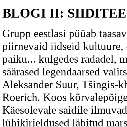
BLOGI II: SIIDIT
Grupp eestlasi püüab taasava
piirnevaid iidseid kultuure, 
paiku... kulgedes radadel,
säärased legendaarsed valit
Aleksander Suur, Tšingis-k
Roerich. Koos kõrvalepõiget
Käesolevale saidile ilmuvad 
lühikirjeldused läbitud mar