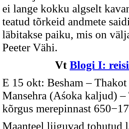
ei lange kokku algselt kavan
teatud tõrkeid andmete said
läbitakse paiku, mis on välj
Peeter Vähi.
Vt
Blogi I: reis
E 15 okt: Besham – Thakot 
Mansehra (Aśoka kaljud) – 
kõrgus merepinnast 650−175
Maanteel liiguvad tohutud l