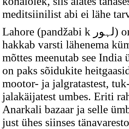
kohalolek, siis alates tänase
meditsiinilist abi ei lähe tar
Lahore (pandžabi k لہور) on kiiresti kavav linn, elanike arv
hakkab varsti lähenema küm
mõttes meenutab see India 
on paks sõidukite heitgaasid
mootor- ja jalgratastest, tuk
jalakäijatest umbes. Eriti r
Anarkali bazaar ja selle üm
just ühes siinses tänavarest