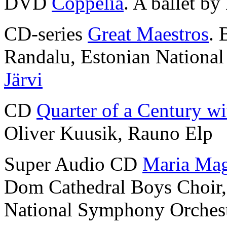
DVD
Coppélia
. A ballet by
CD-series
Great Maestros
. 
Randalu, Estonian Nationa
Järvi
CD
Quarter of a Century wi
Oliver Kuusik, Rauno Elp
Super Audio CD
Maria Mag
Dom Cathedral Boys Choir
National Symphony Orches