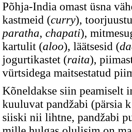
Põhja-India omast üsna väh
kastmeid (
curry
), toorjuustu
paratha
,
chapati
), mitmesug
kartulit (
aloo
), läätsesid (
da
jogurtikastet (
raita
), piimas
vürtsidega maitsestatud pii
Kõneldakse siin peamiselt 
kuuluvat pandžabi (pärsia k 
siiski nii lihtne, pandžabi p
mille hulgas olulisim on maj