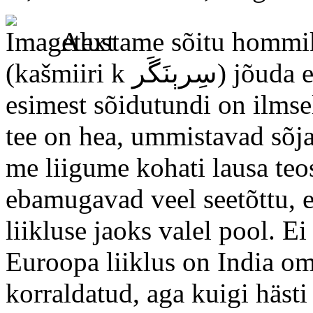
Alustame sõitu hommik
(kašmiiri k سِرېنَگَر) jõuda enne pimeduse saabumist. Pärast
esimest sõidutundi on ilmsel
tee on hea, ummistavad sõj
me liigume kohati lausa t
ebamugavad veel seetõttu, e
liikluse jaoks valel pool. Ei
Euroopa liiklus on India om
korraldatud, aga kuigi hästi