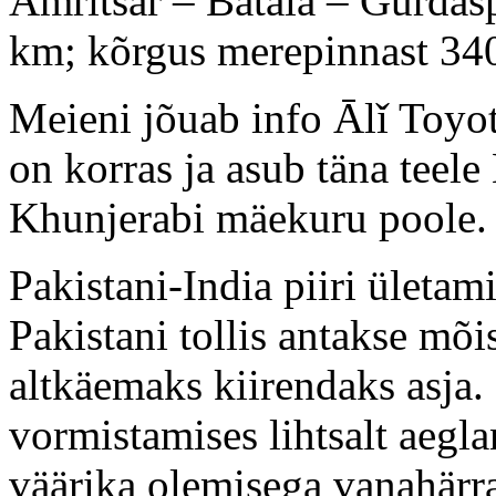
Amritsar – Batala – Gurdā
km; kõrgus merepinnast 34
Meieni jõuab info Ālǐ Toyo
on korras ja asub täna teele
Khunjerabi mäekuru poole.
Pakistani-India piiri ületam
Pakistani tollis antakse mõi
altkäemaks kiirendaks asja.
vormistamises lihtsalt aegla
väärika olemisega vanahärr