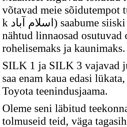
võtavad meie sõidutempot t
k اسلام آباد) saabume siiski päevavalges. Linn või vähemalt
nähtud linnaosad osutuvad 
rohelisemaks ja kaunimaks.
SILK 1 ja SILK 3 vajavad ju
saa enam kaua edasi lükata, 
Toyota teenindusjaama.
Oleme seni läbitud teekonn
tolmuseid teid, väga tagasi