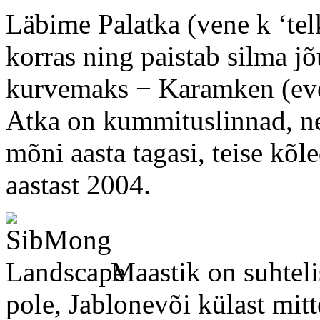
Läbime Palatka (vene k ‘telk
korras ning paistab silma j
kurvemaks − Karamken (eve
Atka on kummituslinnad, nei
mõni aasta tagasi, teise kõl
aastast 2004.
Maastik on suhteli
pole, Jablonevõi külast mit