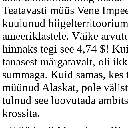
Teatavasti müüs Vene Impee
kuulunud hiigelterritooriumi
ameeriklastele. Väike arvutu
hinnaks tegi see 4,74 $! Kuig
tänasest märgatavalt, oli ik
summaga. Kuid samas, kes t
müünud Alaskat, pole välist
tulnud see loovutada ambits
krossita.