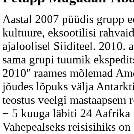
Aastal 2007 püüdis grupp ee
kultuure, eksootilisi rahvai
ajaloolisel Siiditeel. 2010. 
sama grupi tuumik ekspedit
2010" raames mõlemad Amee
jõudes lõpuks välja Antark
teostus veelgi mastaapsem re
− 5 kuuga läbiti 24 Aafrika r
Vahepealseks reisisihiks o