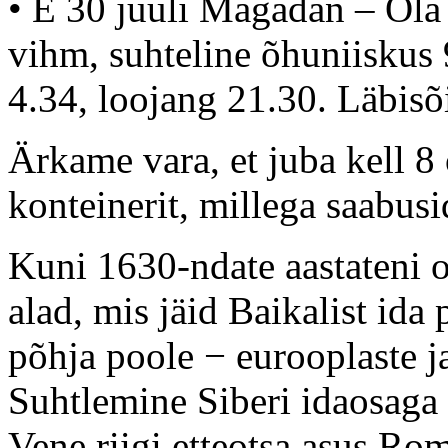
• E 30 juuli Magadan – Ola
vihm, suhteline õhuniiskus 
4.34, loojang 21.30. Läbisõ
Ärkame vara, et juba kell 8
konteinerit, millega saabusi
Kuni 1630-ndate aastateni o
alad, mis jäid Baikalist ida 
põhja poole − eurooplaste 
Suhtlemine Siberi idaosaga 
Vene riigi etteotsa asus Ro