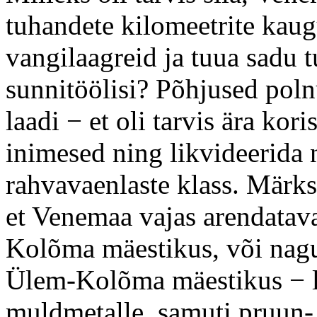
tuhandete kilomeetrite kaugu
vangilaagreid ja tuua sadu 
sunnitöölisi? Põhjused poln
laadi − et oli tarvis ära kor
inimesed ning likvideerida 
rahvavaenlaste klass. Märks
et Venemaa vajas arendatava
Kolõma mäestikus, või nagu 
Ülem-Kolõma mäestikus − le
muldmetalle, samuti pruun- 