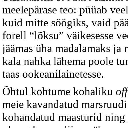
meelepärase teo: püüab veel
kuid mitte söögiks, vaid pä
forell “lõksu” väikesesse v
jäämas üha madalamaks ja 
kala nahka lähema poole tun
taas ookeanilainetesse.
Õhtul kohtume kohaliku
of
meie kavandatud marsruudi 
kohandatud maasturid ning