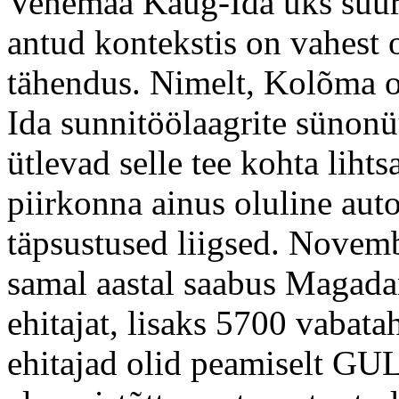
Venemaa Kaug-Ida üks suure
antud kontekstis on vahest
tähendus. Nimelt, Kolõma o
Ida sunnitöölaagrite sünon
ütlevad selle tee kohta lihts
piirkonna ainus oluline auto
täpsustused liigsed. Novemb
samal aastal saabus Magada
ehitajat, lisaks 5700 vabata
ehitajad olid peamiselt GUL