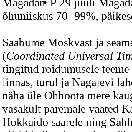
• P 29 juuli Magad
õhuniiskus 70−99%, päikes
Saabume Moskvast ja seame 
(
Coordinated Universal Ti
tingitud roidumusele teeme 
linnas, turul ja Nagajevi la
näha üle Ohhoota mere kauge
vasakult paremale vaated Ka
Hokkaidō saarele ning Sahh