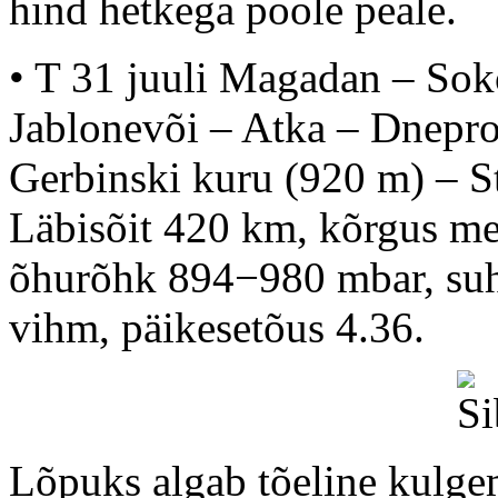
hind hetkega poole peale.
• T 31 juuli Magadan – Sok
Jablonevõi – Atka – Dnepr
Gerbinski kuru (920 m) – S
Läbisõit 420 km, kõrgus m
õhurõhk 894−980 mbar, suht
vihm, päikesetõus 4.36.
Lõpuks algab tõeline kulge