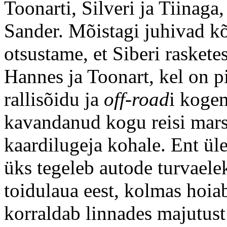
Toonarti, Silveri ja Tiinaga
Sander. Mõistagi juhivad kõ
otsustame, et Siberi raskete
Hannes ja Toonart, kel on p
rallisõidu ja
off-road
i koge
kavandanud kogu reisi marsr
kaardilugeja kohale. Ent ül
üks tegeleb autode turvaele
toidulaua eest, kolmas hoiab
korraldab linnades majutust