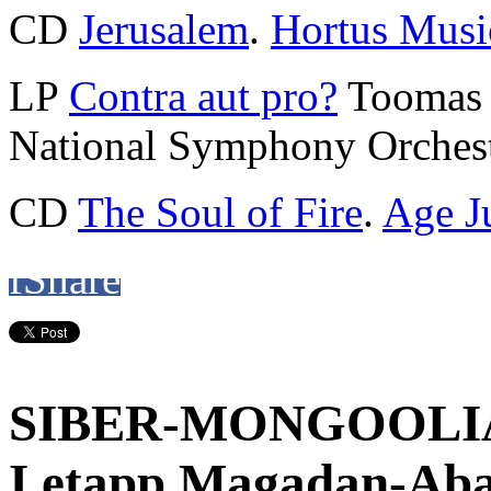
CD
Jerusalem
.
Hortus Musi
LP
Contra aut pro?
Toomas 
National Symphony Orchest
CD
The Soul of Fire
.
Age J
f
Share
SIBER-MONGOOLIA
I etapp Magadan-Ab