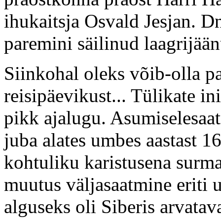
ihukaitsja Osvald Jesjan. D
paremini säilinud laagrijää
Siinkohal oleks võib-olla p
reisipäevikust... Tülikate i
pikk ajalugu. Asumiselesaa
juba alates umbes aastast 1
kohtuliku karistusena surma
muutus väljasaatmine eriti 
alguseks oli Siberis arvatav