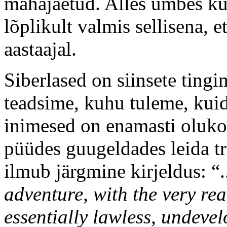
mahajäetud. Alles umbes küm
lõplikult valmis sellisena, e
aastaajal.
Siberlased on siinsete ting
teadsime, kuhu tuleme, kuid
inimesed on enamasti olukor
püüdes guugeldades leida tra
ilmub järgmine kirjeldus: “.
adventure, with the very rea
essentially lawless, undeve