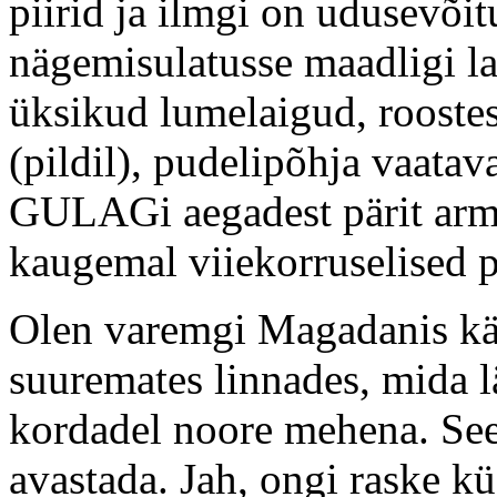
piirid ja ilmgi on udusevõit
nägemisulatusse maadligi l
üksikud lumelaigud, rooste
(pildil), pudelipõhja vaata
GULAGi aegadest pärit arm
kaugemal viiekorruselised 
Olen varemgi Magadanis käi
suuremates linnades, mida lä
kordadel noore mehena. See
avastada. Jah, ongi raske kü