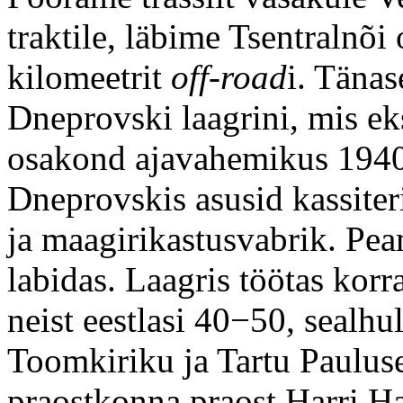
traktile, läbime Tsentralnõi
kilomeetrit
off-road
i. Täna
Dneprovski laagrini, mis eks
osakond ajavahemikus 194
Dneprovskis asusid kassiter
ja maagirikastusvabrik. Peam
labidas. Laagris töötas ko
neist eestlasi 40−50, sealhu
Toomkiriku ja Tartu Paulus
praostkonna praost Harri H