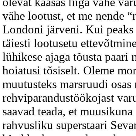
olevat kaasas liiga vähe var
vähe lootust, et me nende
Londoni järveni. Kui peaks 
täiesti lootusetu ettevõtmin
lühikese ajaga tõusta paari 
hoiatusi tõsiselt. Oleme mo
muutusteks marsruudi osas
rehviparandustöökojast var
saavad teada, et muusikuna
rahvusliku superstaari Sev