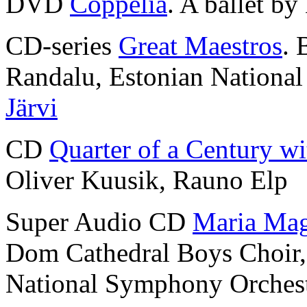
DVD
Coppélia
. A ballet by
CD-series
Great Maestros
. 
Randalu, Estonian Nationa
Järvi
CD
Quarter of a Century wi
Oliver Kuusik, Rauno Elp
Super Audio CD
Maria Mag
Dom Cathedral Boys Choir
National Symphony Orches