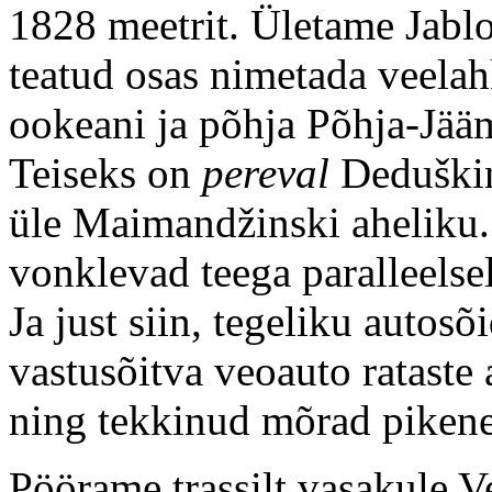
1828 meetrit. Ületame Jabl
teatud osas nimetada veela
ookeani ja põhja Põhja-Jääm
Teiseks on
pereval
Deduškin
üle Maimandžinski aheliku.
vonklevad teega paralleelse
Ja just siin, tegeliku autos
vastusõitva veoauto rataste a
ning tekkinud mõrad pikenev
Pöörame trassilt vasakule V