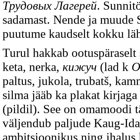
Трудовых Лагерей
. Sunnit
sadamast. Nende ja muude S
puutume kaudselt kokku läh
Turul hakkab ootuspäraselt 
keta, nerka,
кижуч
(lad k
O
paltus, jukola, trubatš, kam
silma jääb ka plakat kirjaga
(pildil). See on omamoodi t
väljendub paljude Kaug-Ida
ambitsioonikus ning ihalus