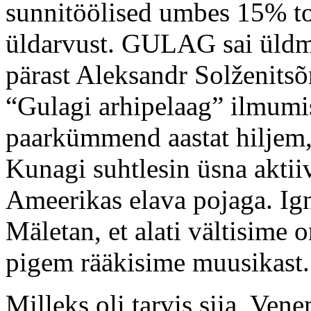
sunnitöölised umbes 15% t
üldarvust. GULAG sai üldmõ
pärast Aleksandr Solženitsõ
“Gulagi arhipelaag” ilmumis
paarkümmend aastat hiljem, 
Kunagi suhtlesin üsna aktii
Ameerikas elava pojaga. Igna
Mäletan, et alati vältisime
pigem rääkisime muusikast.
Milleks oli tarvis siia, Ve