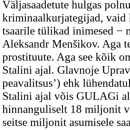
Väljasaadetute hulgas poln
kriminaalkurjategijad, vaid k
tsaarile tülikad inimesed − 
Aleksandr Menšikov. Aga tea
prostituute. Aga see kõik
Stalini ajal. Glavnoje Uprav
peavalitsus’) ehk lühendat
Stalini ajal võis GULAGi al
hinnanguliselt 18 miljonit v
seitse miljonit asumisele s