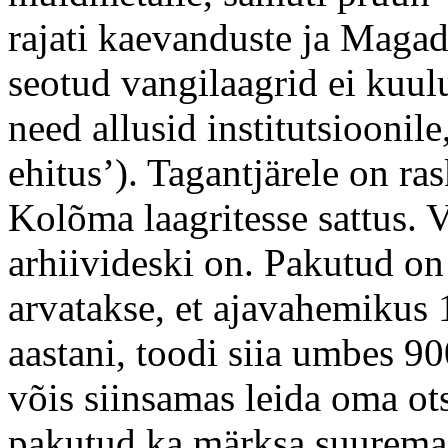
rajati kaevanduste ja Magad
seotud vangilaagrid ei kuu
need allusid institutsioonile
ehitus’). Tagantjärele on ra
Kolõma laagritesse sattus.
arhiivideski on. Pakutud on 
arvatakse, et ajavahemikus 
aastani, toodi siia umbes 9
võis siinsamas leida oma ots
pakutud ka märksa suuremai