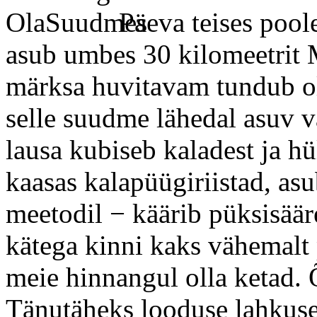
Päeva teises pool
asub umbes 30 kilomeetrit M
märksa huvitavam tundub ol
selle suudme lähedal asuv 
lausa kubiseb kaladest ja hü
kaasas kalapüügiriistad, as
meetodil − käärib püksisäär
kätega kinni kaks vähemalt 
meie hinnangul olla ketad.
Tänutäheks looduse lahkuse