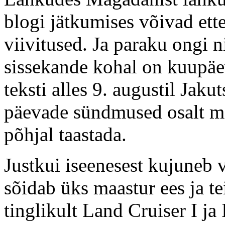
blogi jätkumises võivad ett
viivitused. Ja paraku ongi n
sissekande kohal on kuupäev 
teksti alles 9. augustil Jak
päevade sündmused osalt mäl
põhjal taastada.
Justkui iseenesest kujuneb 
sõidab üks maastur ees ja te
tinglikult Land Cruiser I ja