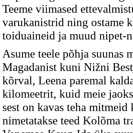
Teeme viimased ettevalmist
varukanistrid ning ostame k
toiduaineid ja muud nipet-n
Asume teele põhja suunas m
Magadanist kuni Nižni Bestj
kõrval, Leena paremal kalda
kilomeetrit, kuid meie jaok
sest on kavas teha mitmeid
nimetatakse teed Kolõma tr