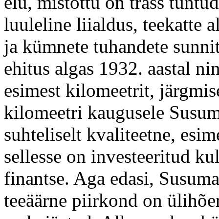
elu, mistõttu on trass tuntu
luuleline liialdus, teekatte
ja kümnete tuhandete sunnit
ehitus algas 1932. aastal ni
esimest kilomeetrit, järgmi
kilomeetri kaugusele Susum
suhteliselt kvaliteetne, esim
sellesse on investeeritud k
finantse. Aga edasi, Susuma
teeäärne piirkond on ülihõe