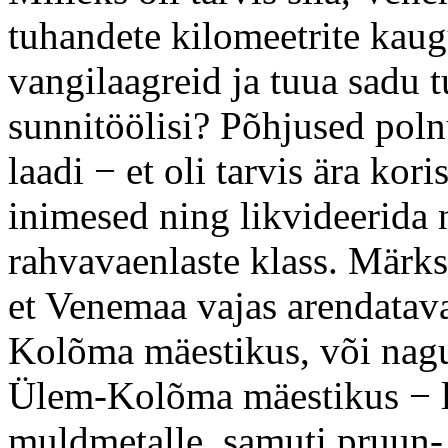
tuhandete kilomeetrite kaugu
vangilaagreid ja tuua sadu 
sunnitöölisi? Põhjused poln
laadi − et oli tarvis ära kor
inimesed ning likvideerida 
rahvavaenlaste klass. Märks
et Venemaa vajas arendatava
Kolõma mäestikus, või nagu 
Ülem-Kolõma mäestikus − le
muldmetalle, samuti pruun- 