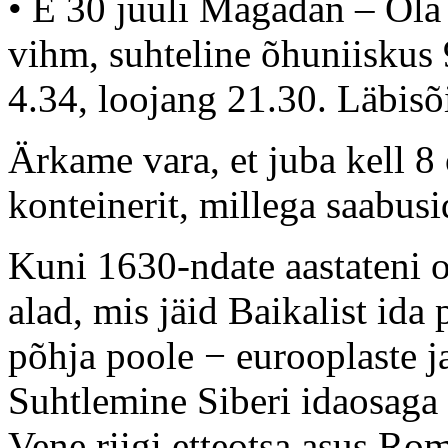
• E 30 juuli Magadan – Ola
vihm, suhteline õhuniiskus 
4.34, loojang 21.30. Läbisõ
Ärkame vara, et juba kell 8
konteinerit, millega saabusi
Kuni 1630-ndate aastateni o
alad, mis jäid Baikalist ida 
põhja poole − eurooplaste 
Suhtlemine Siberi idaosaga 
Vene riigi etteotsa asus Ro