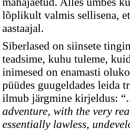
mahajäetud. Alles umbes küm
lõplikult valmis sellisena, e
aastaajal.
Siberlased on siinsete ting
teadsime, kuhu tuleme, kuid
inimesed on enamasti olukor
püüdes guugeldades leida tra
ilmub järgmine kirjeldus: “.
adventure, with the very rea
essentially lawless, undeve