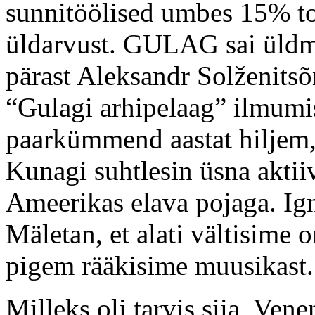
sunnitöölised umbes 15% t
üldarvust. GULAG sai üldmõ
pärast Aleksandr Solženitsõ
“Gulagi arhipelaag” ilmumis
paarkümmend aastat hiljem, 
Kunagi suhtlesin üsna aktii
Ameerikas elava pojaga. Igna
Mäletan, et alati vältisime
pigem rääkisime muusikast.
Milleks oli tarvis siia, Ve