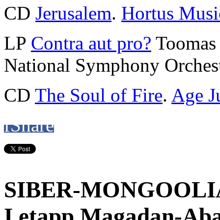
CD
Jerusalem
.
Hortus Musi
LP
Contra aut pro?
Toomas 
National Symphony Orchest
CD
The Soul of Fire
.
Age J
f
Share
SIBER-MONGOOLIA
I etapp Magadan-Ab