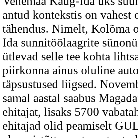
Venemaa Kaug-Ida üks suure
antud kontekstis on vahest
tähendus. Nimelt, Kolõma o
Ida sunnitöölaagrite sünon
ütlevad selle tee kohta lihts
piirkonna ainus oluline auto
täpsustused liigsed. Novemb
samal aastal saabus Magada
ehitajat, lisaks 5700 vabata
ehitajad olid peamiselt GUL