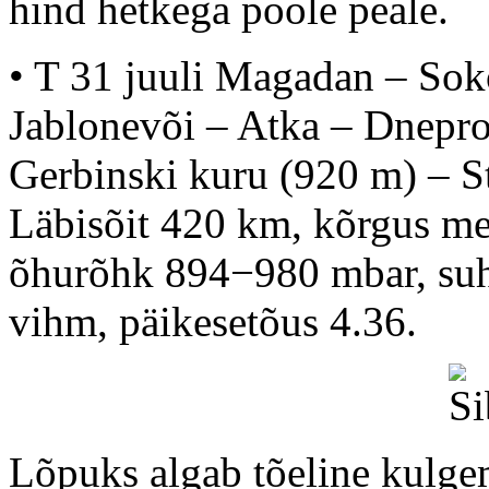
hind hetkega poole peale.
• T 31 juuli Magadan – Sok
Jablonevõi – Atka – Dnepr
Gerbinski kuru (920 m) – S
Läbisõit 420 km, kõrgus m
õhurõhk 894−980 mbar, suht
vihm, päikesetõus 4.36.
Lõpuks algab tõeline kulge