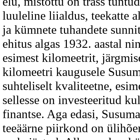
elu, mistõttu on trass tuntu
luuleline liialdus, teekatte
ja kümnete tuhandete sunnit
ehitus algas 1932. aastal ni
esimest kilomeetrit, järgmi
kilomeetri kaugusele Susum
suhteliselt kvaliteetne, esim
sellesse on investeeritud k
finantse. Aga edasi, Susuma
teeäärne piirkond on ülihõe