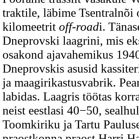
traktile, läbime Tsentralnõi
kilomeetrit
off-road
i. Täna
Dneprovski laagrini, mis eks
osakond ajavahemikus 194
Dneprovskis asusid kassiter
ja maagirikastusvabrik. Peam
labidas. Laagris töötas ko
neist eestlasi 40−50, sealhu
Toomkiriku ja Tartu Paulus
praostkonna praost Harri H