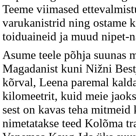
Teeme viimased ettevalmist
varukanistrid ning ostame k
toiduaineid ja muud nipet-n
Asume teele põhja suunas m
Magadanist kuni Nižni Bestj
kõrval, Leena paremal kalda
kilomeetrit, kuid meie jaok
sest on kavas teha mitmeid
nimetatakse teed Kolõma tr