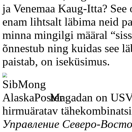
ja Venemaa Kaug-Itta? See o
enam lihtsalt läbima neid p
minna mingilgi määral “siss
õnnestub ning kuidas see lä
paistab, on iseküsimus.
Magadan on USVI
hirmuäratav tähekombinatsi
Управление Северо-Вост