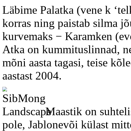
Läbime Palatka (vene k ‘telk
korras ning paistab silma j
kurvemaks − Karamken (eve
Atka on kummituslinnad, nei
mõni aasta tagasi, teise kõl
aastast 2004.
Maastik on suhteli
pole, Jablonevõi külast mit