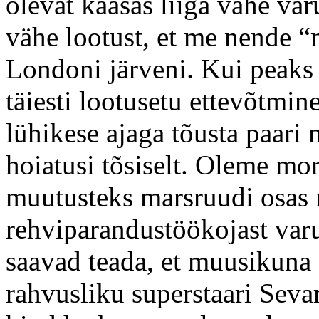
olevat kaasas liiga vähe var
vähe lootust, et me nende
Londoni järveni. Kui peaks 
täiesti lootusetu ettevõtmin
lühikese ajaga tõusta paari 
hoiatusi tõsiselt. Oleme mo
muutusteks marsruudi osas
rehviparandustöökojast var
saavad teada, et muusikuna
rahvusliku superstaari Sev