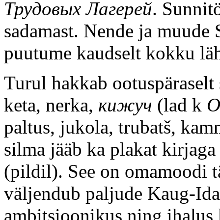
Трудовых Лагерей
. Sunnit
sadamast. Nende ja muude S
puutume kaudselt kokku läh
Turul hakkab ootuspäraselt 
keta, nerka,
кижуч
(lad k
O
paltus, jukola, trubatš, kam
silma jääb ka plakat kirjaga
(pildil). See on omamoodi t
väljendub paljude Kaug-Ida
ambitsioonikus ning ihalus