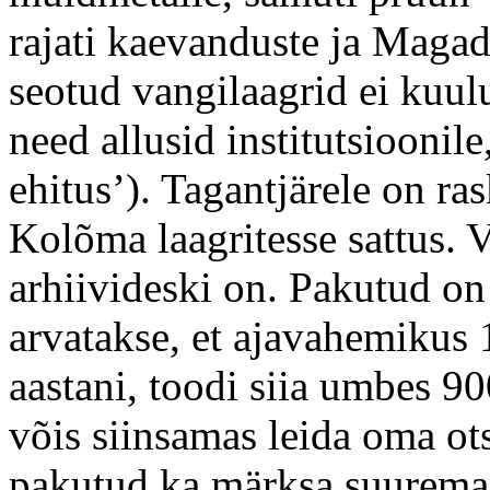
rajati kaevanduste ja Magad
seotud vangilaagrid ei kuu
need allusid institutsioonile
ehitus’). Tagantjärele on ra
Kolõma laagritesse sattus.
arhiivideski on. Pakutud on 
arvatakse, et ajavahemikus 
aastani, toodi siia umbes 9
võis siinsamas leida oma ots
pakutud ka märksa suuremai