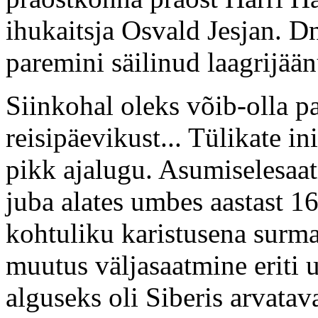
ihukaitsja Osvald Jesjan. D
paremini säilinud laagrijää
Siinkohal oleks võib-olla p
reisipäevikust... Tülikate i
pikk ajalugu. Asumiselesaa
juba alates umbes aastast 1
kohtuliku karistusena surma
muutus väljasaatmine eriti 
alguseks oli Siberis arvatav