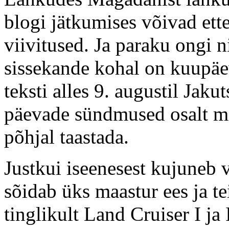
blogi jätkumises võivad ett
viivitused. Ja paraku ongi n
sissekande kohal on kuupäev 
teksti alles 9. augustil Jak
päevade sündmused osalt mäl
põhjal taastada.
Justkui iseenesest kujuneb 
sõidab üks maastur ees ja te
tinglikult Land Cruiser I ja