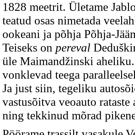
1828 meetrit. Ületame Jabl
teatud osas nimetada veela
ookeani ja põhja Põhja-Jääm
Teiseks on
pereval
Deduškin
üle Maimandžinski aheliku.
vonklevad teega paralleelse
Ja just siin, tegeliku autos
vastusõitva veoauto rataste a
ning tekkinud mõrad pikenev
Pöörame trassilt vasakule V