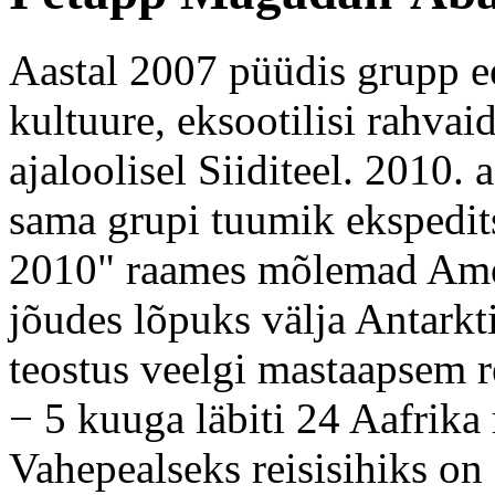
Aastal 2007 püüdis grupp ee
kultuure, eksootilisi rahvai
ajaloolisel Siiditeel. 2010. 
sama grupi tuumik ekspedit
2010" raames mõlemad Amee
jõudes lõpuks välja Antark
teostus veelgi mastaapsem re
− 5 kuuga läbiti 24 Aafrika r
Vahepealseks reisisihiks o