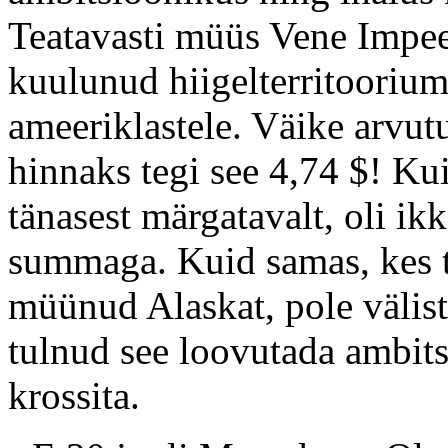
Teatavasti müüs Vene Impee
kuulunud hiigelterritooriumi
ameeriklastele. Väike arvutu
hinnaks tegi see 4,74 $! Kuig
tänasest märgatavalt, oli ik
summaga. Kuid samas, kes t
müünud Alaskat, pole välist
tulnud see loovutada ambits
krossita.