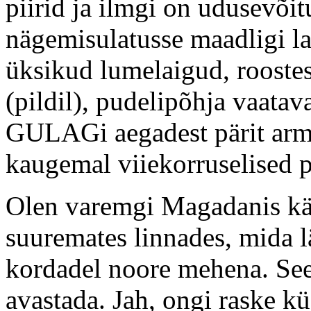
piirid ja ilmgi on udusevõit
nägemisulatusse maadligi l
üksikud lumelaigud, rooste
(pildil), pudelipõhja vaata
GULAGi aegadest pärit arm
kaugemal viiekorruselised 
Olen varemgi Magadanis käi
suuremates linnades, mida lä
kordadel noore mehena. See
avastada. Jah, ongi raske kü