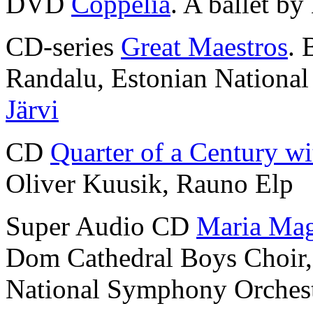
DVD
Coppélia
. A ballet by
CD-series
Great Maestros
. 
Randalu, Estonian Nationa
Järvi
CD
Quarter of a Century wi
Oliver Kuusik, Rauno Elp
Super Audio CD
Maria Mag
Dom Cathedral Boys Choir
National Symphony Orches