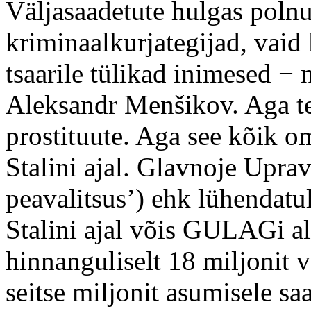
Väljasaadetute hulgas poln
kriminaalkurjategijad, vaid k
tsaarile tülikad inimesed − 
Aleksandr Menšikov. Aga tea
prostituute. Aga see kõik
Stalini ajal. Glavnoje Uprav
peavalitsus’) ehk lühendat
Stalini ajal võis GULAGi al
hinnanguliselt 18 miljonit v
seitse miljonit asumisele s