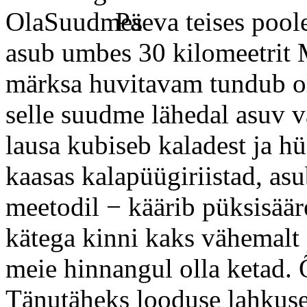
Päeva teises pool
asub umbes 30 kilomeetrit M
märksa huvitavam tundub ol
selle suudme lähedal asuv 
lausa kubiseb kaladest ja hü
kaasas kalapüügiriistad, as
meetodil − käärib püksisäär
kätega kinni kaks vähemalt 
meie hinnangul olla ketad.
Tänutäheks looduse lahkuse