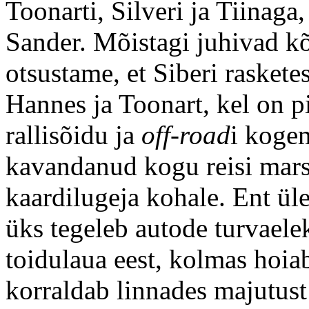
Toonarti, Silveri ja Tiinaga
Sander. Mõistagi juhivad kõ
otsustame, et Siberi raskete
Hannes ja Toonart, kel on p
rallisõidu ja
off-road
i koge
kavandanud kogu reisi marsr
kaardilugeja kohale. Ent ül
üks tegeleb autode turvaele
toidulaua eest, kolmas hoiab
korraldab linnades majutust