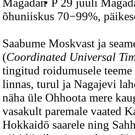
• P 29 juuli Magad
õhuniiskus 70−99%, päikes
Saabume Moskvast ja seame 
(
Coordinated Universal Ti
tingitud roidumusele teeme 
linnas, turul ja Nagajevi la
näha üle Ohhoota mere kauge
vasakult paremale vaated Ka
Hokkaidō saarele ning Sahh